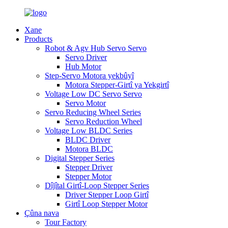
Xane
Products
Robot & Agv Hub Servo Servo
Servo Driver
Hub Motor
Step-Servo Motora yekbûyî
Motora Stepper-Girtî ya Yekgirtî
Voltage Low DC Servo Servo
Servo Motor
Servo Reducing Wheel Series
Servo Reduction Wheel
Voltage Low BLDC Series
BLDC Driver
Motora BLDC
Digital Stepper Series
Stepper Driver
Stepper Motor
Dîjîtal Girtî-Loop Stepper Series
Driver Stepper Loop Girtî
Girtî Loop Stepper Motor
Çûna nava
Tour Factory