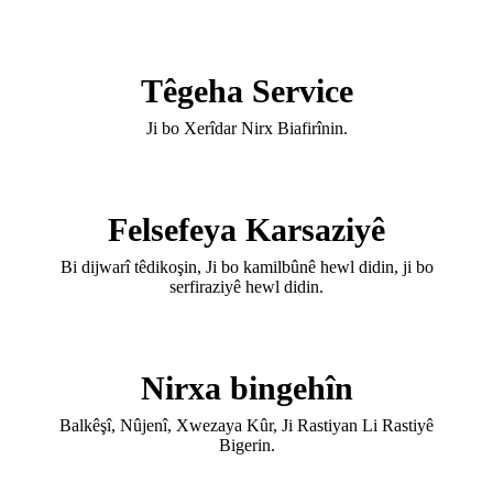
Têgeha Service
Ji bo Xerîdar Nirx Biafirînin.
Felsefeya Karsaziyê
Bi dijwarî têdikoşin, Ji bo kamilbûnê hewl didin, ji bo
serfiraziyê hewl didin.
Nirxa bingehîn
Balkêşî, Nûjenî, Xwezaya Kûr, Ji Rastiyan Li Rastiyê
Bigerin.