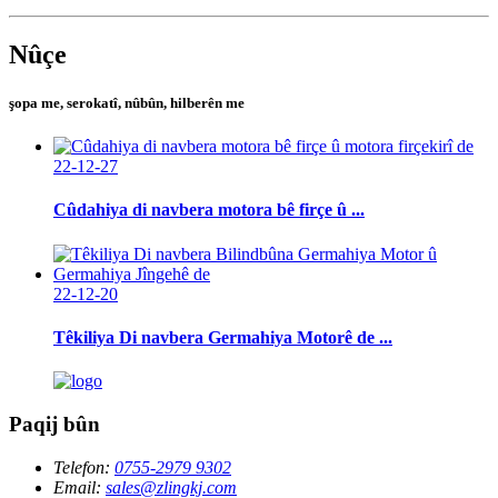
Nûçe
şopa me, serokatî, nûbûn, hilberên me
22-12-27
Cûdahiya di navbera motora bê firçe û ...
22-12-20
Têkiliya Di navbera Germahiya Motorê de ...
Paqij bûn
Telefon:
0755-2979 9302
Email:
sales@zlingkj.com