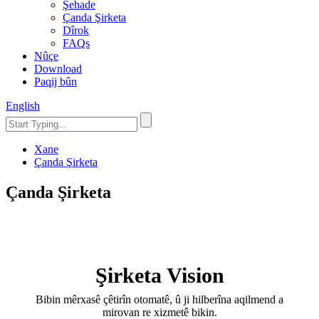
Şehade
Çanda Şirketa
Dîrok
FAQs
Nûçe
Download
Paqij bûn
English
Xane
Çanda Şirketa
Çanda Şirketa
Şirketa Vision
Bibin mêrxasê çêtirîn otomatê, û ji hilberîna aqilmend a
mirovan re xizmetê bikin.