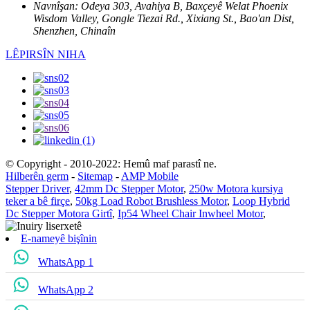
Navnîşan:
Odeya 303, Avahiya B, Baxçeyê Welat Phoenix
Wisdom Valley, Gongle Tiezai Rd., Xixiang St., Bao'an Dist,
Shenzhen, Chinaîn
LÊPIRSÎN NIHA
© Copyright - 2010-2022: Hemû maf parastî ne.
Hilberên germ
-
Sitemap
-
AMP Mobile
Stepper Driver
,
42mm Dc Stepper Motor
,
250w Motora kursiya
teker a bê firçe
,
50kg Load Robot Brushless Motor
,
Loop Hybrid
Dc Stepper Motora Girtî
,
Ip54 Wheel Chair Inwheel Motor
,
E-nameyê bişînin
WhatsApp 1
WhatsApp 2